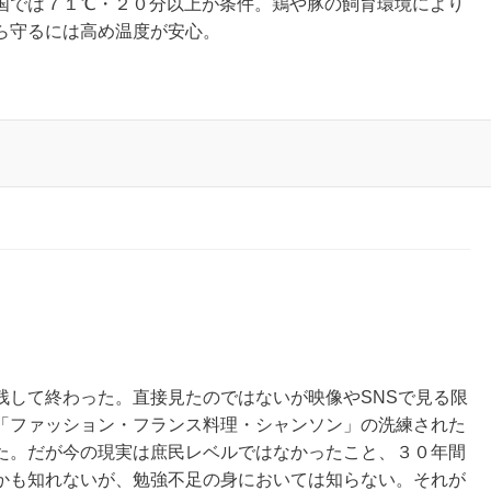
国では７１℃・２０分以上が条件。鶏や豚の飼育環境により
ら守るには高め温度が安心。
残して終わった。直接見たのではないが映像やSNSで見る限
「ファッション・フランス料理・シャンソン」の洗練された
た。だが今の現実は庶民レベルではなかったこと、３０年間
かも知れないが、勉強不足の身においては知らない。それが