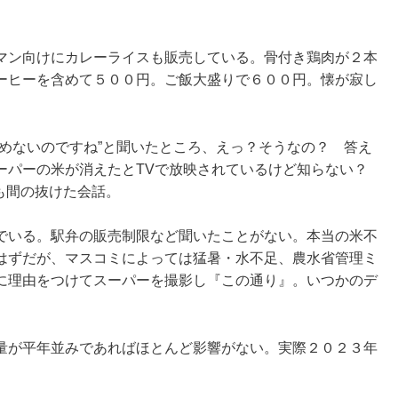
マン向けにカレーライスも販売している。骨付き鶏肉が２本
ーヒーを含めて５００円。ご飯大盛りで６００円。懐が寂し
めないのですね”と聞いたところ、えっ？そうなの？ 答え
ーパーの米が消えたとTVで放映されているけど知らない？
とも間の抜けた会話。
でいる。駅弁の販売制限など聞いたことがない。本当の米不
はずだが、マスコミによっては猛暑・水不足、農水省管理ミ
に理由をつけてスーパーを撮影し『この通り』。いつかのデ
量が平年並みであればほとんど影響がない。実際２０２３年