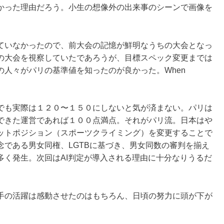
かった理由だろう。小生の想像外の出来事のシーンで画像を
ていなかったので、前大会の記憶が鮮明なうちの大会となっ
の大会を視察していたであろうが、目標スペック変更までは
人々がパリの基準値を知ったのが良かった。When
でも実際は１２０〜１５０にしないと気が済まない。パリは
できた運営であれば１００点満点。それがパリ流。日本はや
ットポジション（スポーツクライミング）を変更することで
である男女同権、LGTBに基づき、男女同数の審判を揃え
多く発生。次回はAI判定が導入される理由に十分なりうるだ
手の活躍は感動させたのはもちろん、日頃の努力に頭が下が