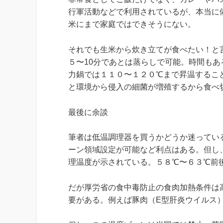
行軍活動などで利用されているが、本当に
米にまで家庭ではできそうにない。
それでも生米から炊き立てが食べたい！と
５〜10分であとは蒸らしで可能。時間も
力鍋では１１０〜１２０℃まで昇温するこ
と環境から侵入の細菌が増殖するから食べ
最後に余談
筆者は低温調理器を買うかどうか迷ってい
ーン領域設定が可能など利点はある。但し
理温度が示されている。５８℃〜６３℃前
だが厚労省の食中毒防止の食肉加熱条件は
要がある。例えば豚肉（E型肝炎ウイルス）