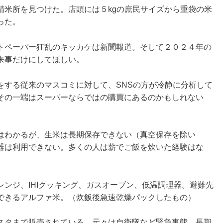
精米所を見つけた。店頭には５kgの庶民サイズから重袋の米
った。
トペーパー狂乱のキッカケは新聞報道。そして２０２４年の
来事だけにしてほしい。
をする従来のマスコミに対して、SNSの方が冷静に分析して
その一端はスーパーならではの購買にあるのかもしれない
はわかるが、生米は長期保存できない（真空保存を除い
器は利用できない。多くの人は薪でご飯を炊いた経験はな
ンジ、IHIクッキング、ガスオーブン、低温調理器。避難先
できるアルファ米。（炊飯後急速乾燥パックしたもの）
スタまで販売されている。元々は自衛隊など緊急事態、長期