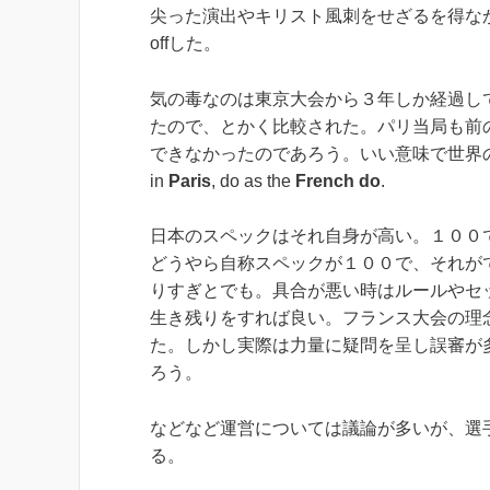
尖った演出やキリスト風刺をせざるを得な
offした。
気の毒なのは東京大会から３年しか経過し
たので、とかく比較された。パリ当局も前
できなかったのであろう。いい意味で世界の
in
Paris
, do as the
French do
.
日本のスペックはそれ自身が高い。１００
どうやら自称スペックが１００で、それが
りすぎとでも。具合が悪い時はルールやセ
生き残りをすれば良い。フランス大会の理念
た。しかし実際は力量に疑問を呈し誤審が
ろう。
などなど運営については議論が多いが、選
る。