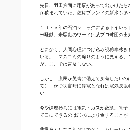
先日、羽田方面に用事があって出かけたら
が積まれていた。佐賀ブランドの新米もあ
１９７３年の石油ショックによるトイレッ
米騒動。米騒動のワードは某プロ球団の出
とにかく、人間心理につけ込み視聴率稼ぎ
いる。 マスコミの煽りのように見える。
が、ここでは言及しない。
しかし、庶民が災害に備えて所有したいの
て）、かつ災害時に停電となれば電気炊飯
い。
今や調理器具には電気・ガスが必須。電子レ
で口にできるのは加水により食することが
非常食としてご飯だけでなく、カレーやパ