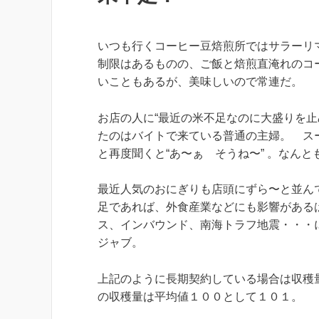
いつも行くコーヒー豆焙煎所ではサラーリ
制限はあるものの、ご飯と焙煎直淹れのコ
いこともあるが、美味しいので常連だ。
お店の人に“最近の米不足なのに大盛りを止
たのはバイトで来ている普通の主婦。 ス
と再度聞くと“あ〜ぁ そうね〜” 。なん
最近人気のおにぎりも店頭にずら〜と並ん
足であれば、外食産業などにも影響がある
ス、インバウンド、南海トラフ地震・・・
ジャブ。
上記のように長期契約している場合は収穫
の収穫量は平均値１００として１０１。