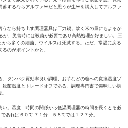
備蓄するならアルファ米だと思うが生米を購入してアルファ
言うなら持ち出す調理器具は圧力鍋。炊く米の量にもよるが
あるが、災害時には殺菌が必要であり高熱処理が好ましい。圧
とから多くの細菌、ウイルスは死滅する。ただ、常温に戻る
切るのがポイントかと。
る。タンパク質効率良い調理、お芋などの糖への変換温度ゾ
、殺菌温度とトレードオフである。調理専門書で美味しい調
後。
高い。温度―時間の関係から低温調理器の時間を長くとる必
であれば６０℃ ７１分 ５８℃では１２７分。