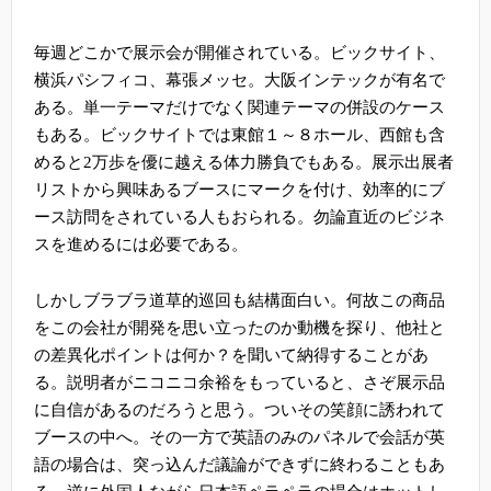
毎週どこかで展示会が開催されている。ビックサイト、
横浜パシフィコ、幕張メッセ。大阪インテックが有名で
ある。単一テーマだけでなく関連テーマの併設のケース
もある。ビックサイトでは東館１～８ホール、西館も含
めると
2
万歩を優に越える体力勝負でもある。展示出展者
リストから興味あるブースにマークを付け、効率的にブ
ース訪問をされている人もおられる。勿論直近のビジネ
スを進めるには必要である。
しかしブラブラ道草的巡回も結構面白い。何故この商品
をこの会社が開発を思い立ったのか動機を探り、他社と
の差異化ポイントは何か？を聞いて納得することがあ
る。説明者がニコニコ余裕をもっていると、さぞ展示品
に自信があるのだろうと思う。ついその笑顔に誘われて
ブースの中へ。その一方で英語のみのパネルで会話が英
語の場合は、突っ込んだ議論ができずに終わることもあ