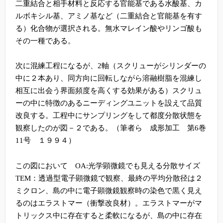
二重結合と相手材料と反応する官能基である水酸基、カ
ルボキシル基、アミノ基など（二重結合と官能基を有す
る）化合物が選択される。無水マレイン酸やリンゴ酸も
その一種である。
次に混練工程になるが、
2
軸（スクリューがシリンダーの
中に２本あり、同方向に回転しながら溶融樹脂を混練し
相互に出会う界面頻度を高くする効果がある）スクリュ
ーの中に特徴のあるニーディングユニットを設えて品質
改良する。工程中にサンプリングをして都度分散状態を
観察したのが図－２である。（筆者ら 成形加工 第
6
巻
11
号 １９９４）
この図において
OA:
光学顕微鏡でも見える分散サイズ
TEM
：透過型電子顕微鏡で観察、最終の平均分散径は２
ミクロン、島の中に電子顕微鏡観察時の染色で黒く見え
るのはエラストマー（衝撃改良材）。エラストマーがマ
トリックス中に存在すると柔軟になるが、島の中に存在