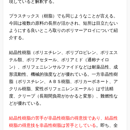
現していると解釈する。
プラスチックス（樹脂）でも同じようなことが言える。
今回は複数の原料の長所が活かされ、短所は目立たない
ようにする良いところ取りのポリマーアロイについて紹
介する。
結晶性樹脂（ポリエチレン、ポリプロピレン、ポリエス
テル類、ポリアセタール、ポリアミド（通称ナイロ
ン）、ポリフェニレンサルファイドなどは耐薬品性、成
形流動性、機械的強度などが優れている。一方非晶性樹
脂（ポリスチレン、ＡＢＳ樹脂、ポリカーボネート、ア
クリル樹脂、変性ポリフェニレンエーテル）は寸法精
度、クリープ（長期間負荷がかかると変形）、難燃性な
どが優れている。
結晶性樹脂の苦手が非晶性樹脂の得意技であり、結晶性
樹脂の得意技を非晶性樹脂は苦手としている
。即ち、全