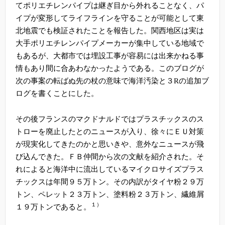
てポリエチレンパイプは継ぎ目から外れることなく、パ
イプが変形してライフラインを守ることが可能として東
北地震でも検証されたことを報告した。関西地区は実は
大手ポリエチレンパイプメーカーが集中している地域で
もあるが、大都市では埋設工事が容易には出来かねる事
情もあり間に合あわなかったようである。このブログが
次の事案の転ばぬ先の杖の意味で海洋汚染と３
R
の追加ブ
ログを書くことにした。
その後フランスのマクドナルドではプラスチックスのス
トローを廃止したとのニュースが入り、徐々にＥＵ対策
が現実化してきたのかと思いきや、意外なニュースが飛
び込んできた。ＦＢ仲間から次の文献を紹介された。そ
れによると海洋中に流出しているマイクロサイズプラス
チックスは年間９５万トン。その内訳がタイヤ粉２９万
トン、ペレット２３万トン、塗料粉２３万トン、繊維屑
１）
１９万トンであると。