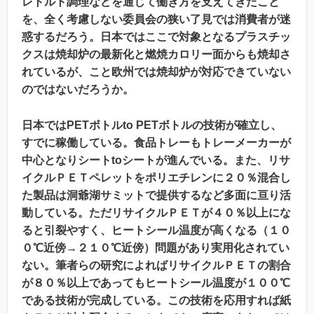
レトルト調理などを通じて働き方を支えてきたこと
を、全く考慮しない委員会の狭い了見では消費者が迷
惑するだろう。日本ではここで対象となるプラスチッ
クスは焼却炉の最新化と燃焼カロリー面からも焼却さ
れているが、こと欧州では焼却炉が対応できていない
のではないだろうか。
日本ではPETボトルto PETボトルの技術が確立し、
すでに稼働している。食品トレーもトレーメーカーが
中心となりシートtoシートが進んでいる。また、リサ
イクルＰＥＴペレットをポリエチレンに２０％混合し
た製品は洞爺湖サミットで提供するなど多面に亘り活
動している。ただリサイクルＰＥＴが４０％以上にな
ると引裂やすく、ヒートシール温度が高くなる（１０
０℃近傍→２１０℃近傍）問題があり実用化されてい
ない。筆者らの研究によればリサイクルＰＥＴの割合
が８０％以上であってもヒートシール温度が１００℃
である技術が完成している。この技術を応用すれば紙