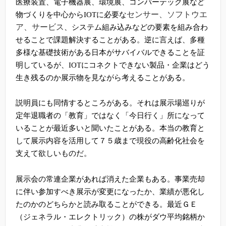
医療装置、電子機器展、環境展、コンバーテック展など
センサー、ソフトウエ
物づくりを中心から
IOT
に必要な
ア、サービス
、システム組み込みなどの要素を組み合わ
せることで課題解決することがある。逆に言えば、多種
多様な基礎技術がある日本がサバイバルできることを証
明しているが、
IOT
にコネクトできない製品・企業はどう
生き残るのか展示物を見ながら考えることがある。
説明員にも同情するところがある。それは展示場巡りが
定年退職者の「教育」ではなく「今日行く」所になって
いることが最近多いと聞いたことがある。本当の教育と
して展示内容を活用して７５歳まで現役の高齢化社会を
支えて欲しいものだ。
展示会の常連企業があれば消えた企業もある。事業売却
に伴い参加すべき展示が変更になったか、業績が悪化し
たのかのどちらかと読み取ることができる。最近ＧＥ
（ジェネラル・エレクトリック）の株がダウ平均銘柄か