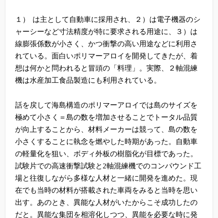
１）
は主として自動車に採用され、２）は電子機器のシ
ャーシーなど寸法精度が
特に要求される用途に、３）は
線膨張係数が小さく、かつ衝撃の高い用途などに
利用さ
れている。
面白いポリマーアロイを開発してきたが、着
想は何かと問われると冒頭の「料理」。
実際、２軸混練
機は水産加工食品製造にも利用されている。
話を戻して海島構造のポリマーアロイでは島のサイズを
極めて小さく＝島の数を増加させることでトータル品質
が向上することから、材料メーカーは競って、島の数を
小さくすることに執念を燃やした時期があった。自動車
の軽量化を狙い、ボディ外板の樹脂化が目標であった。
試験片での高速衝撃試験と
2
軸混練機でのコンパウンド工
場と往復しながら多様な人材と一緒に開発を進めた。現
在でも当時の材料が搭載された車両をみると当時を思い
出す。
あのとき、異能な人材がいたからこそ成功したの
だと。異能な集団を相溶化しつつ、異能を必要な時に発