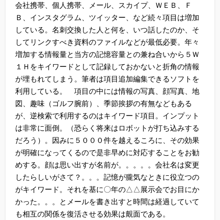
会社携帯、個人携帯、メール、スカイプ、ＷＥＢ、Ｆ
Ｂ、インスタグラム、ツイッター、など続々項目は増加
している。名刺交換した人と何を、いつ話したのか、そ
してリンクすべき資料のファイルなどが最低必要。年々
増加する情報量と当方の記憶容量との兼ね合いから５Ｗ
１Ｈをキイワードとして記録しておかないと折角の情報
が埋もれてしまう。筆者は項目追加編集できるソフトを
利用している。 項目の中には情報の写真、顔写真、地
図、趣味（ゴルフ腕前）、季節挨拶の有無などもある
が、逆検索で利用するのはキイワード項目。インプット
は非常に面倒。（恐らく将来はロボットが打ち込みする
だろう）。因みに５０００件を越えるころに、その効果
が明確になってくるので是非早めに対応することをお勧
めする。顔は思い出すが名前が。。。。。会社名は変更
したらしいがさて？。。。記憶が朧気なときに役立つの
がキイワード。それを基に〇年の△△展示会でお目にか
かった。。。とメールを書き出すと時間は経過していて
も相互の関係を復活させる効果は覿面である。