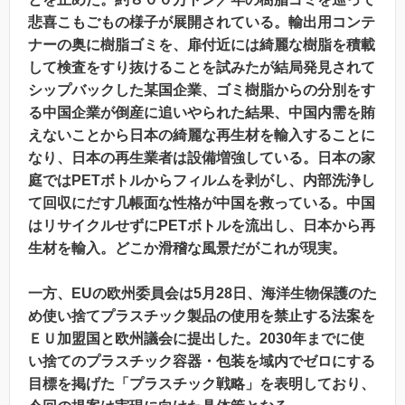
悲喜こもごもの様子が展開されている。輸出用コンテ
ナーの奥に樹脂ゴミを、扉付近には綺麗な樹脂を積載
して検査をすり抜けることを試みたが結局発見されて
シップバックした某国企業、ゴミ樹脂からの分別をす
る中国企業が倒産に追いやられた結果、中国内需を賄
えないことから日本の綺麗な再生材を輸入することに
なり、日本の再生業者は設備増強している。日本の家
庭ではPETボトルからフィルムを剥がし、内部洗浄し
て回収にだす几帳面な性格が中国を救っている。中国
はリサイクルせずにPETボトルを流出し、日本から再
生材を輸入。どこか滑稽な風景だがこれが現実。
一方、EUの欧州委員会は5月28日、海洋生物保護のた
め使い捨てプラスチック製品の使用を禁止する法案を
ＥＵ加盟国と欧州議会に提出した。2030年までに使
い捨てのプラスチック容器・包装を域内でゼロにする
目標を掲げた「プラスチック戦略」を表明しており、