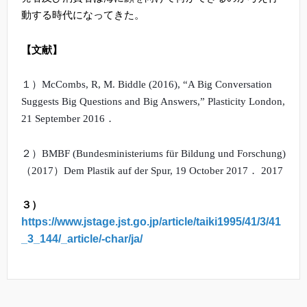
動する時代になってきた。
【文献】
１）
McCombs, R, M. Biddle (2016), “A Big Conversation
Suggests Big Questions and Big Answers,” Plasticity London,
21 September 2016
．
２）
BMBF (Bundesministeriums für Bildung und Forschung)
（
2017
）
Dem Plastik auf der Spur, 19 October 2017
．
2017
３）
https://www.jstage.jst.go.jp/article/taiki1995/41/3/41
_3_144/_article/-char/ja/