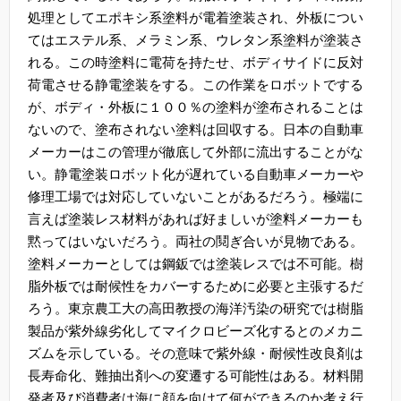
処理としてエポキシ系塗料が電着塗装され、外板につい
てはエステル系、メラミン系、ウレタン系塗料が塗装さ
れる。この時塗料に電荷を持たせ、ボディサイドに反対
荷電させる静電塗装をする。この作業をロボットでする
が、ボディ・外板に１００％の塗料が塗布されることは
ないので、塗布されない塗料は回収する。日本の自動車
メーカーはこの管理が徹底して外部に流出することがな
い。静電塗装ロボット化が遅れている自動車メーカーや
修理工場では対応していないことがあるだろう。極端に
言えば塗装レス材料があれば好ましいが塗料メーカーも
黙ってはいないだろう。両社の鬩ぎ合いが見物である。
塗料メーカーとしては鋼鈑では塗装レスでは不可能。樹
脂外板では耐候性をカバーするために必要と主張するだ
ろう。東京農工大の高田教授の海洋汚染の研究では樹脂
製品が紫外線劣化してマイクロビーズ化するとのメカニ
ズムを示している。その意味で紫外線・耐候性改良剤は
長寿命化、難抽出剤への変遷する可能性はある。材料開
発者及び消費者は海に顔を向けて何ができるのか考え行