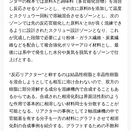
ンダーの根本では原料
A
と調味料（多官能化合物）を混合
し反応させるゾーンとし、その次に原料
B
を添加して温度
とスクリュウー回転で溶融混合させるゾーンとし、次の
ゾーンでは先の反応官能化した原料
A
‘と
B
が良く混練でき
るように設計されたスクリュー設計ゾーンとなり、これ
が完成した段階で必要により粉体・ガラス繊維・炭素繊
維などを配合して複合強化ポリマーアロイ材料とし、最
後には系中で発生した水分や臭気を脱気するゾーンで仕
上げとする。
“反応リアクター”と称するのは結晶性樹脂と非晶性樹脂
を混合しようとしても相互に溶け合わないので、双方の
樹脂に部分溶解する成分を混練機内で合成することもあ
るからである。
合成された相溶化剤は界面活性剤のよう
な作用で基本的に相溶しない材料同士を分散することが
可能となる。
リアクターの事例として２軸混練機の中で
官能基を有する分子を一方の材料にグラフトさせて相溶
化剤の合成事例を紹介する。グラフトするための不飽和