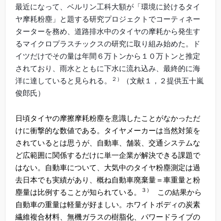
最近になって、ベルリン工科大額が「環境に於けるタイ
ヤ摩耗粉塵」と題する研究プロジェクトでコーティネー
ターターを務め、道路排水中のタイヤの摩耗から発生す
るマイクロプラスチックスの研究に取り組み始めた。ド
イツだけでその量は年間６万トンから１０万トンと推定
されており、雨水とともに下水に流れ込み、最終的に海
２）
洋に達していると見られる。
（文献１，２提供五十嵐
俊郎氏）
日頃タイヤの摩擦摩耗粉塵を意識したことがなかっただ
けに衝撃的な数値である。タイヤメーカーは当然対策を
されているとは思うが、自動車、舗装、交通システムな
ど広範囲に関係するだけに単一企業が解決できる課題で
はない。自動車について、大気中のタイヤ粉塵測定は過
去日本でも実績があり、概ね自動車廃棄量＝車重量と粉
３）
塵量は比例することが知られている。
この結果から
自動車の重量は軽量が好ましい。ホワイトボディの炭素
繊維複合材料、無機ガラスの樹脂化、パワードライブの