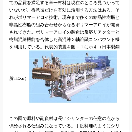
ての品質を満足する単一材料は現在のところ見つかって
いないが、得意技だけを有効に活用する方法はある。そ
れがポリマーアロイ技術。現在まで多くの結晶性樹脂と
非晶性樹脂の組み合わせからなるポリマーアロイが開発
されてきた。ポリマーアロイの製造は反応リアクターと
樹脂混練機能を合体した高混練２軸溶融コンパウンド機
を利用している。代表的装置を図－１に示す（日本製鋼
所
TEX
α）
この図で原料や副資材は長いシリンダーの任意の点から
供給される仕組みになっている。丁度料理のようにシリ