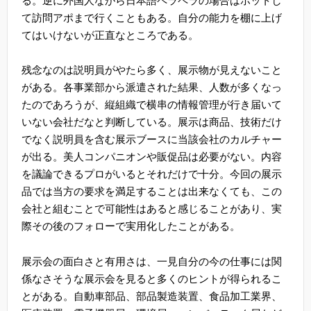
る。逆に外国人ながら日本語ペラペラの場合はホットし
て訪問アポまで行くこともある。自分の能力を棚に上げ
てはいけないが正直なところである。
残念なのは説明員がやたら多く、展示物が見えないこと
がある。各事業部から派遣された結果、人数が多くなっ
たのであろうが、縦組織で横串の情報管理が行き届いて
いない会社だなと判断している。展示は商品、技術だけ
でなく説明員を含む展示ブースに当該会社のカルチャー
が出る。美人コンパニオンや販促品は必要がない。内容
を議論できるプロがいるとそれだけで十分。今回の展示
品では当方の要求を満足することは出来なくても、この
会社と組むことで可能性はあると感じることがあり、実
際その後のフォローで実用化したことがある。
展示会の面白さと有用さは、一見自分の今の仕事には関
係なさそうな展示会を見ると多くのヒントが得られるこ
とがある。自動車部品、部品製造装置、食品加工業界、