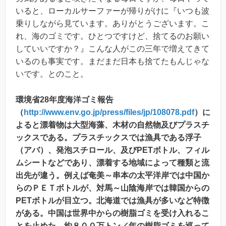
いると、ローカルサーファーが帰りがけに『いつも波
乗りしながら見ています。ありがとうございます。こ
れ、海のゴミです。ひとつですけど、捨てるのお願い
していいですか？』こんな人がこの三年で増えてきて
いるのも事実です。まだまだ日本も捨てたもんじゃな
いです。とのこと。
環境省28年度海洋ゴミ報告
（
http://www.env.go.jp/press/files/jp/108078.pdf
）に
よると漂着物は大型海藻、木材の自然物及びプラスチ
ックスである。プラスチックスでは漁具である浮子
（アバ）、発泡スチロール、及びPETボトル、フィル
ムシートなどであり、漂着する地域によって種類と流
出先が違う。例えば奄美～串本の太平洋岸では中国か
らのＰＥＴボトルが、対馬～山陰海岸では韓国からの
PETボトルが目立つ。北海道では漁具が多いなど特徴
がある。中国は世界中からの樹脂ゴミを受け入れるこ
とを止めた。約８００万トン／年の樹脂ゴミを巡って