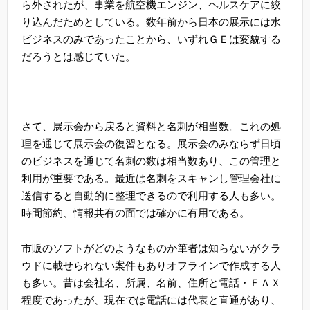
ら外されたが、事業を航空機エンジン、ヘルスケアに絞
り込んだためとしている。数年前から日本の展示には水
ビジネスのみであったことから、いずれＧＥは変貌する
だろうとは感じていた。
さて、展示会から戻ると資料と名刺が相当数。これの処
理を通じて展示会の復習となる。展示会のみならず日頃
のビジネスを通じて名刺の数は相当数あり、この管理と
利用が重要である。最近は名刺をスキャンし管理会社に
送信すると自動的に整理できるので利用する人も多い。
時間節約、情報共有の面では確かに有用である。
市販のソフトがどのようなものか筆者は知らないがクラ
ウドに載せられない案件もありオフラインで作成する人
も多い。昔は会社名、所属、名前、住所と電話・ＦＡＸ
程度であったが、現在では電話には代表と直通があり、