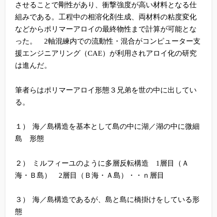
させることで剛性があり、衝撃強度が高い材料となる仕
組みである。
工程中の相溶化剤生成、両材料の粘度変化
などからポリマーアロイの最終物性まで計算が可能とな
った。
2
軸混練内での流動性・混合がコンピューター支
援エンジニアリング（
CAE
）が利用されアロイ化の研究
は進んだ。
筆者らはポリマーアロイ形態３兄弟を世の中に出してい
る。
１）
海／島構造を基本として島の中に湖／湖の中に微細
島 形態
２）
ミルフィーユのように多層反転構造
1
層目（Ａ
海・Ｂ島）
2
層目（Ｂ海・Ａ島）・・ｎ層目
３）
海／島構造であるが、島と島に橋掛けをしている形
態